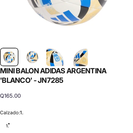
MINI
BALON
ADIDAS
ARGENTINA
'BLANCO'
-
JN7285
Q165.00
Calzado
Calzado:
1.
1.