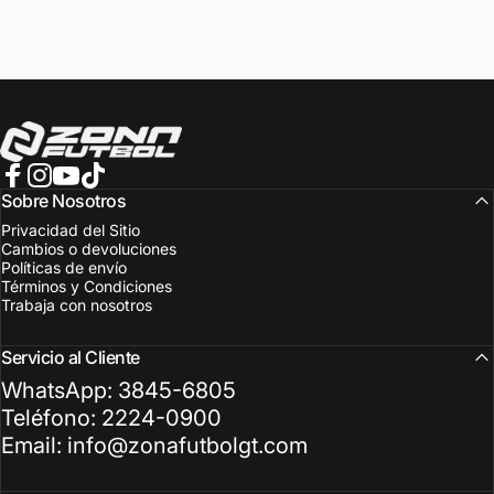
Zona Fútbol Guatemala
Facebook
Instagram
YouTube
TikTok
Sobre Nosotros
Privacidad del Sitio
Cambios o devoluciones
Políticas de envío
Términos y Condiciones
Trabaja con nosotros
Servicio al Cliente
WhatsApp: 3845-6805
Teléfono: 2224-0900
Email: info@zonafutbolgt.com