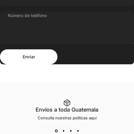
Número de teléfono
Enviar
Mensaje
Enviar
Envíos a toda Guatemala
Consulta nuestras
políticas aquí