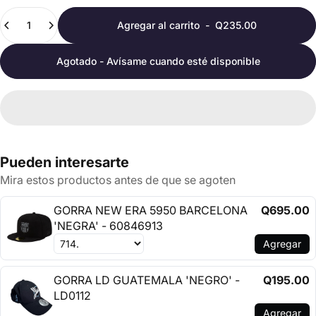
Cantidad
Agregar al carrito
-
Q235.00
Agotado - Avísame cuando esté disponible
Pueden interesarte
Mira estos productos antes de que se agoten
GORRA NEW ERA 5950 BARCELONA
Q695.00
'NEGRA' - 60846913
Agregar
GORRA LD GUATEMALA 'NEGRO' -
Q195.00
LD0112
Agregar