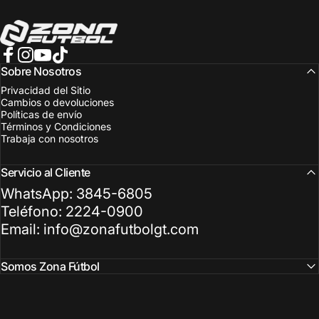
Zona Fútbol Guatemala
Facebook
Instagram
YouTube
TikTok
Sobre Nosotros
Privacidad del Sitio
Cambios o devoluciones
Políticas de envío
Términos y Condiciones
Trabaja con nosotros
Servicio al Cliente
WhatsApp: 3845-6805
Teléfono: 2224-0900
Email: info@zonafutbolgt.com
Somos Zona Fútbol